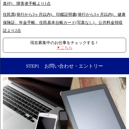
真付)、障害者手帳より1点
住民票(発行から3ヶ月以内)、印鑑証明書(発行から3ヶ月以内)、健康
保険証、年金手帳、住民基本台帳カード(写真なし)、公共料金領収
証より2点
現在募集中のお仕事をチェックする！
▼こちら
STEP1 お問い合わせ・エントリー